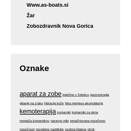
Www.as-boats.si
Žar
Zobozdravnik Nova Gorica
Oznake
aparat za zobe
bolečine v želodcu
gastroskopija
gibanje na zraku
hidracija kože
hitra menjava akumulatorja
kemoterapija
komarniki
komarniki za okna
montaža komarnikov
naravno milo
nenačrtovana nosečnost
nosečnost
novoletne zaobljube
osebna higiena
otrok