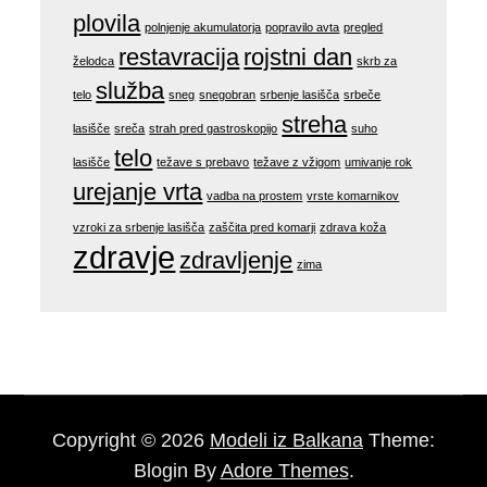
plovila
polnjenje akumulatorja
popravilo avta
pregled
restavracija
rojstni dan
želodca
skrb za
služba
telo
sneg
snegobran
srbenje lasišča
srbeče
streha
lasišče
sreča
strah pred gastroskopijo
suho
telo
lasišče
težave s prebavo
težave z vžigom
umivanje rok
urejanje vrta
vadba na prostem
vrste komarnikov
vzroki za srbenje lasišča
zaščita pred komarji
zdrava koža
zdravje
zdravljenje
zima
Copyright © 2026
Modeli iz Balkana
Theme:
Blogin By
Adore Themes
.