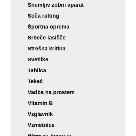
Snemljiv zobni aparat
Soča rafting
Športna oprema
Srbeče lasišče
Strešna kritina
Svetilke
Tablica
Tekač
Vadba na prostem
Vitamin B
Vzglavnik
Vzmetnice
Www.as-boats.si