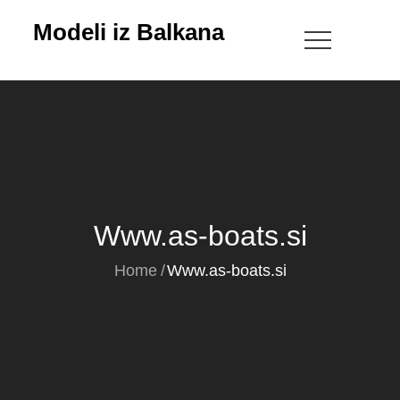
Skip
Modeli iz Balkana
to
content
Www.as-boats.si
Home
Www.as-boats.si