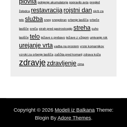
plovila
polnjenje akumulatorja
popravilo avta
pregled
restavracija
rojstni dan
želodca
skrb za
služba
telo
sneg
snegobran
srbenje lasišča
srbeče
streha
lasišče
sreča
strah pred gastroskopijo
suho
telo
lasišče
težave s prebavo
težave z vžigom
umivanje rok
urejanje vrta
vadba na prostem
vrste komarnikov
vzroki za srbenje lasišča
zaščita pred komarji
zdrava koža
zdravje
zdravljenje
zima
Copyright © 2026
Modeli iz Balkana
Theme:
Blogin By
Adore Themes
.