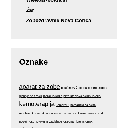
Žar
Zobozdravnik Nova Gorica
Oznake
aparat za zobe
bolečine v želodcu
gastroskopija
gibanje na zraku
hidracija kože
hitra menjava akumulatorja
kemoterapija
komarniki
komarniki za okna
montaža komarnikov
naravno milo
nenačrtovana nosečnost
nosečnost
novoletne zaobljube
osebna higiena
otrok