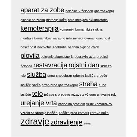
aparat za zobe
bolečine v želodcu
gastroskopija
gibanje na zraku
hidracija kože
hitra menjava akumulatorja
kemoterapija
komarniki
komarniki za okna
montaža komarnikov
naravno milo
nenačrtovana nosečnost
nosečnost
novoletne zaobljube
osebna higiena
otrok
plovila
polnjenje akumulatorja
popravilo avta
pregled
restavracija
rojstni dan
želodca
skrb za
služba
telo
sneg
snegobran
srbenje lasišča
srbeče
streha
lasišče
sreča
strah pred gastroskopijo
suho
telo
lasišče
težave s prebavo
težave z vžigom
umivanje rok
urejanje vrta
vadba na prostem
vrste komarnikov
vzroki za srbenje lasišča
zaščita pred komarji
zdrava koža
zdravje
zdravljenje
zima