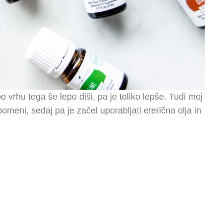
 vrhu tega še lepo diši, pa je toliko lepše. Tudi moj
meni, sedaj pa je začel uporabljati eterična olja in