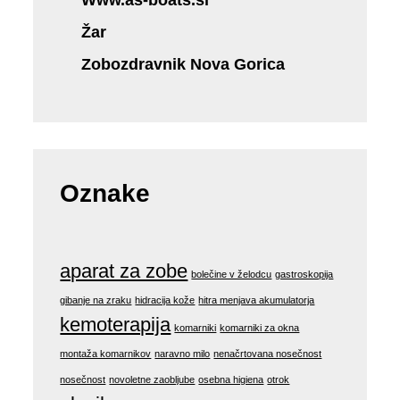
Žar
Zobozdravnik Nova Gorica
Oznake
aparat za zobe
bolečine v želodcu
gastroskopija
gibanje na zraku
hidracija kože
hitra menjava akumulatorja
kemoterapija
komarniki
komarniki za okna
montaža komarnikov
naravno milo
nenačrtovana nosečnost
nosečnost
novoletne zaobljube
osebna higiena
otrok