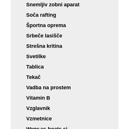
Snemljiv zobni aparat
Soča rafting
Športna oprema
Srbeče lasišče
Strešna kritina
Svetilke
Tablica
Tekač
Vadba na prostem
Vitamin B
Vzglavnik
Vzmetnice
Www.as-boats.si