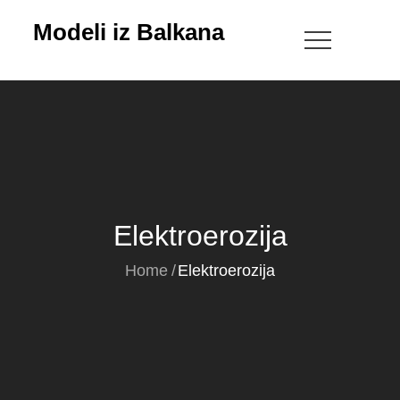
Skip
Modeli iz Balkana
to
content
Elektroerozija
Home
Elektroerozija