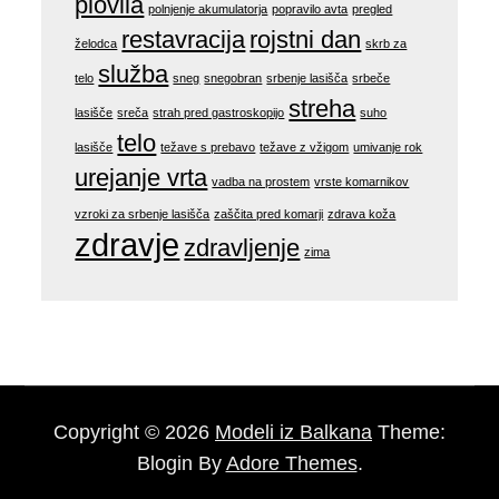
plovila
polnjenje akumulatorja
popravilo avta
pregled
restavracija
rojstni dan
želodca
skrb za
služba
telo
sneg
snegobran
srbenje lasišča
srbeče
streha
lasišče
sreča
strah pred gastroskopijo
suho
telo
lasišče
težave s prebavo
težave z vžigom
umivanje rok
urejanje vrta
vadba na prostem
vrste komarnikov
vzroki za srbenje lasišča
zaščita pred komarji
zdrava koža
zdravje
zdravljenje
zima
Copyright © 2026
Modeli iz Balkana
Theme:
Blogin By
Adore Themes
.