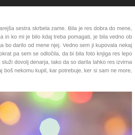
tarejša sestra skrbela zame. Bila je res dobra do mene,
ila in ko mi je bilo kdaj treba pomagati, je bila vedno ob
jiga bo darilo od mene njej. Vedno sem ji kupovala nekaj
krat pa sem se odločila, da bi bila foto knjiga res lepo
služi dovolj denarja, tako da so darila lahko res izvirna
, kaj boš nekomu kupil, kar potrebuje, ker si sam ne more,