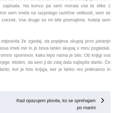
 zapisala. Na koncu pa sem morala vse te slike z
. Ker sem imela na razpolago različne velikosti, sem se
ot zvezek. Vse druge so mi bile premajhne, hotela sem
dpravila že zgodaj, da popijeva skupaj prvo jutranjo
bova imeli mir in jo bova lahko skupaj v miru pogledali.
 ogromno spominov, kako lepo nama je bilo. Ob knjigi sva
knjige. Mislim, da sem ji do zdaj dala najlepše darilo. Če
arilo, kot je foto knjiga, ker je lahko res prekrasno in
Rad opazujem plovila, ko se sprehajam
po marini