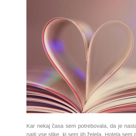
Kar nekaj časa sem potrebovala, da je nas
najti vse slike, ki sem jih želela. Hotela sem