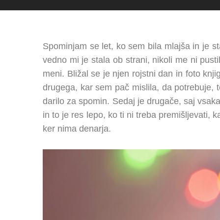
Spominjam se let, ko sem bila mlajša in je s
vedno mi je stala ob strani, nikoli me ni pust
meni. Bližal se je njen rojstni dan in foto kn
drugega, kar sem pač mislila, da potrebuje, to
darilo za spomin. Sedaj je drugače, saj vsaka 
in to je res lepo, ko ti ni treba premišljevati
ker nima denarja.