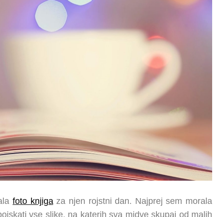
tala
foto knjiga
za njen rojstni dan. Najprej sem morala
 poiskati vse slike, na katerih sva midve skupaj od malih