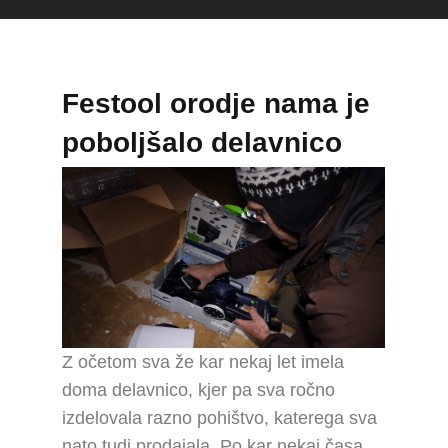
Festool orodje nama je
poboljšalo delavnico
Z očetom sva že kar nekaj let imela
doma delavnico, kjer pa sva ročno
izdelovala razno pohištvo, katerega sva
nato tudi prodajala. Po kar nekaj časa,