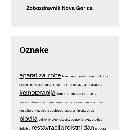
Zobozdravnik Nova Gorica
Oznake
aparat za zobe
bolečine v želodcu
gastroskopija
gibanje na zraku
hidracija kože
hitra menjava akumulatorja
kemoterapija
komarniki
komarniki za okna
montaža komarnikov
naravno milo
nenačrtovana nosečnost
nosečnost
novoletne zaobljube
osebna higiena
otrok
plovila
polnjenje akumulatorja
popravilo avta
pregled
restavracija
rojstni dan
želodca
skrb za