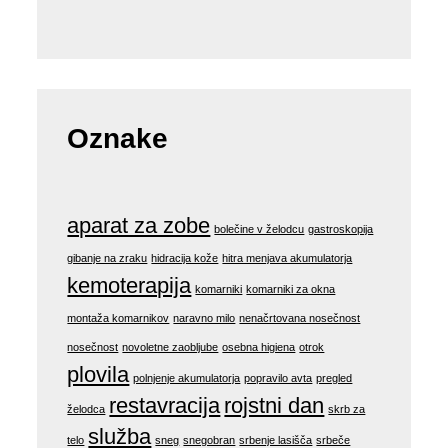
Oznake
aparat za zobe
bolečine v želodcu
gastroskopija
gibanje na zraku
hidracija kože
hitra menjava akumulatorja
kemoterapija
komarniki
komarniki za okna
montaža komarnikov
naravno milo
nenačrtovana nosečnost
nosečnost
novoletne zaobljube
osebna higiena
otrok
plovila
polnjenje akumulatorja
popravilo avta
pregled
restavracija
rojstni dan
želodca
skrb za
služba
telo
sneg
snegobran
srbenje lasišča
srbeče