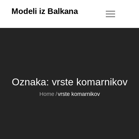
Skip
Modeli iz Balkana
to
content
Oznaka:
vrste komarnikov
Home
vrste komarnikov