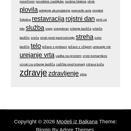
nosečnost
novoletne zaobljube
osebna higiena
otrok
plovila
polnjenje akumulatorja
popravilo avta
pregled
restavracija
rojstni dan
želodca
skrb za
služba
telo
sneg
snegobran
srbenje lasišča
srbeče
streha
lasišče
sreča
strah pred gastroskopijo
suho
telo
lasišče
težave s prebavo
težave z vžigom
umivanje rok
urejanje vrta
vadba na prostem
vrste komarnikov
vzroki za srbenje lasišča
zaščita pred komarji
zdrava koža
zdravje
zdravljenje
zima
Copyright © 2026
Modeli iz Balkana
Theme:
Blogin By
Adore Themes
.