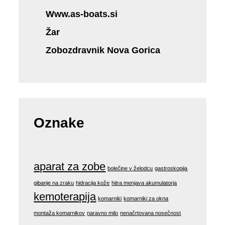
Www.as-boats.si
Žar
Zobozdravnik Nova Gorica
Oznake
aparat za zobe
bolečine v želodcu
gastroskopija
gibanje na zraku
hidracija kože
hitra menjava akumulatorja
kemoterapija
komarniki
komarniki za okna
montaža komarnikov
naravno milo
nenačrtovana nosečnost